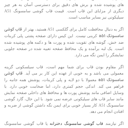
های پوشیده شده و برش های دقیق برای دسترسی آسان به هر چیز
دیگری از مزایای این قاب است. قیمت قاب گوشی سامسونگ A51
سیلیکونی نیز بسایر مناسب است.
قاب گوشی
اگر به دنبال محافظت کامل برای گلکسی A51 هستید، بهتر از
سامسونگ
a51
کربنی نیست. این کیس دارای صفحه پشتی پلی کربنات
ضد خش، گوشه های تقویت شده و پورت ها و دکمه های پوشیده شده
است. یک لبه برآمده و یک محافظ صفحه تعبیه شده در صفحه جلویی
نمایشگر را ایمن نگه می دارد.
اگر مقاوم بودن قاب برای شما مهم است، قاب سیلسکونی گزینه
قاب گوشی
معمولی می باشد و به خوبی از عهده این کار بر می آید.
سامسونگ
a51
معمولا با دو لایه و پلی کربنات، پوشش همه جانبه را
فراهم می کند. اندکی حجم کمتری دارد، اما ضخامت خوبی دارد. با
وسایل اضافی مانند پوشش پورت ها و محافظ های داخلی صفحه نمایش
مانند سایر قاب های سیلیکونی عرضه نمی شود. با این حال، گارد گوشی
سامسونگ A51 کار بسیار خوبی برای ایمن نگه داشتن گوشی از ضربه و
افتادن انجام می دهد.
اگر نیازمند
قاب گوشی سامسونگ دخترانه
یا قاب گوشی سامسونگ