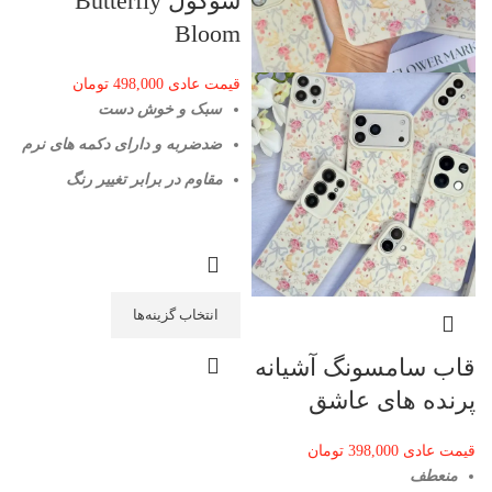
سوکول Butterfly
Bloom
قیمت عادی
498,000
تومان
سبک و خوش دست
ضدضربه و دارای دکمه های نرم
مقاوم در برابر تغییر رنگ
انتخاب گزینه‌ها
قاب سامسونگ آشیانه
پرنده های عاشق
قیمت عادی
398,000
تومان
منعطف