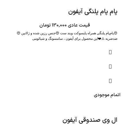
پام پام پلنگی آیفون
قیمت عادی
130,000
تومان
😍پام‌پام پلنگی همراه پاپسوکت وبند ست 😍جنس رزین شده و ژلاتین 😍
ضدضربه ⚠️❤️این محصول برای آیفون ، سامسونگ و شیائومی
اتمام موجودی
ال وی صندوقی آیفون