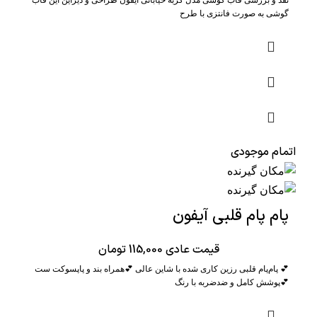
نقد و بررسی قاب گوشی مدل گربه خیابانی ایفون طراحی و دیزاین این قاب
گوشی به صورت فانتزی با طرح
اتمام موجودی
پام پام قلبی آیفون
قیمت عادی
115,000
تومان
💕 پام‌پام قلبی رزین کاری شده با شاین عالی 💕همراه بند و پاپسوکت ست
💕پوشش کامل و ضدضربه با رنگ