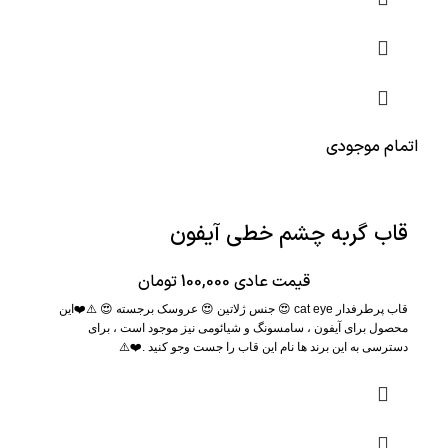
اتمام موجودی
قاب گربه چشم خطی آیفون
قیمت عادی
100,000
تومان
قاب پرطرفدار cat eye 😍 جنس ژلاتین 😍 عروسک برجسته 😍 ⚠️❤️این
محصول برای آیفون ، سامسونگ و شیائومی نیز موجود است ، برای
دسترسی به این برند ها نام این قاب را جست وجو کنید .❤️⚠️