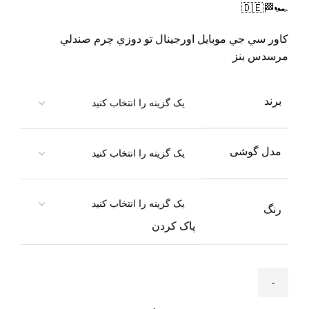
🏎🏁🇩🇪
كاور سي جي موبايل اورجينال تو دوزي چرم صندلي
مرسدس بنز
برند
مدل گوشی
رنگ
پاک کردن