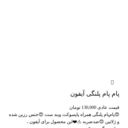
پام پام پلنگی آیفون
قیمت عادی
130,000
تومان
😍پام‌پام پلنگی همراه پاپسوکت وبند ست 😍جنس رزین شده
و ژلاتین 😍ضدضربه ⚠️❤️این محصول برای آیفون ،