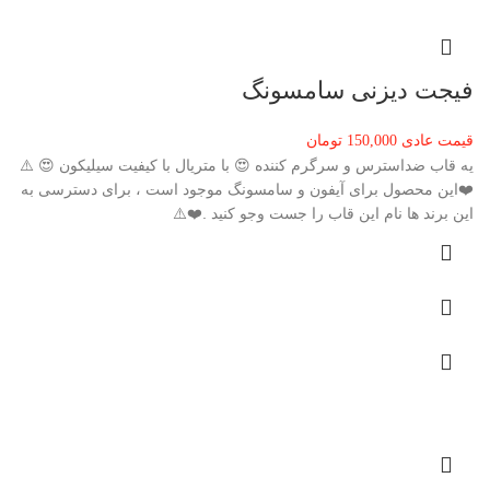
فیجت دیزنی سامسونگ
قیمت عادی
150,000
تومان
یه قاب ضداسترس و سرگرم کننده 😍 با متریال با کیفیت سیلیکون 😍 ⚠️
❤️این محصول برای آیفون و سامسونگ موجود است ، برای دسترسی به
این برند ها نام این قاب را جست وجو کنید .❤️⚠️