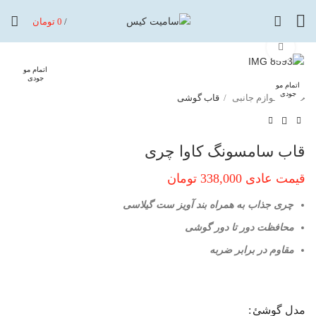
/
0
تومان
برای بزرگنمایی کلیک کنید
اتمام مو
جودی
اتمام مو
اتمام مو
اتمام مو
اتمام مو
اتمام مو
اتمام مو
اتمام مو
اتمام مو
جودی
جودی
جودی
جودی
جودی
جودی
جودی
جودی
خانه
لوازم جانبی
قاب گوشی
قاب سامسونگ کاوا چری
قیمت عادی
338,000
تومان
چری جذاب به همراه بند آویز ست گیلاسی
محافظت دور تا دور گوشی
مقاوم در برابر ضربه
مدل گوشئ