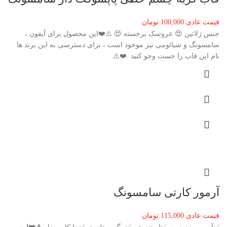
قیمت عادی
100,000
تومان
جنس ژلاتین 😍 عروسک برجسته 😍 ⚠️❤️این محصول برای آیفون ،
سامسونگ و شیائومی نیز موجود است ، برای دسترسی به این برند ها
نام این قاب را جست وجو کنید .❤️⚠️
آرمور کارتی سامسونگ
قیمت عادی
115,000
تومان