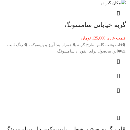
گربه خیابانی سامسونگ
قیمت عادی
125,000
تومان
🐈قاب پشت گلس طرح گربه 🐈 همراه بند آویز و پاپسوکت 🐈 رنگ ثابت
⚠️❤️این محصول برای آیفون ، سامسونگ
قاب گربه چشم خطی پاپسوکت دار سامسونگ