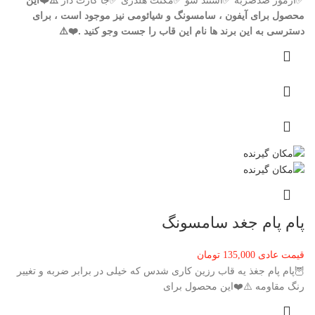
✅آرمور ضدضربه ✅استند شو ✅مگنت هلدری ✅جا کارت دار
⚠️❤️این
محصول برای آیفون ، سامسونگ و شیائومی نیز موجود است ، برای
دسترسی به این برند ها نام این قاب را جست وجو کنید .❤️⚠️
پام پام جغد سامسونگ
قیمت عادی
135,000
تومان
🦉پام پام جغذ یه قاب رزین کاری شدس که خیلی در برابر ضربه و تغییر
رنگ مقاومه ⚠️❤️این محصول برای