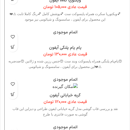
ویکتوریا IMD آیفون
قیمت عادی
105,000
تومان
💕ویکتوریا سکرت همراه پاپسوکت ست 💕پوشش کامل 💕رنگ کاملا ثابت ⚠️❤️
این محصول برای آیفون ، سامسونگ و شیائومی نیز موجود
اتمام موجودی
پام پام پلنگی آیفون
قیمت عادی
130,000
تومان
😍پام‌پام پلنگی همراه پاپسوکت وبند ست 😍جنس رزین شده و ژلاتین 😍ضدضربه
⚠️❤️این محصول برای آیفون ، سامسونگ و شیائومی
اتمام موجودی
گربه خیابانی آیفون
قیمت عادی
120,000
تومان
نقد و بررسی قاب گوشی مدل گربه خیابانی ایفون طراحی و دیزاین این قاب
گوشی به صورت فانتزی با طرح
اتمام موجودی