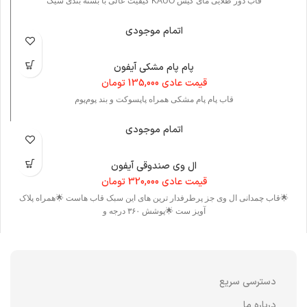
قاب دور طلایی مای کیس KAUO کیفیت عالی با بسته بندی شیک
اتمام موجودی
پام پام مشکی آیفون
قیمت عادی
135,000
تومان
قاب پام‌ پام مشکی همراه پاپسوکت و بند پوم‌پوم
اتمام موجودی
ال وی صندوقی آیفون
قیمت عادی
320,000
تومان
🌟قاب چمدانی ال وی جز پرطرفدار ترین های این سبک قاب هاست 🌟همراه پلاک
آویز ست 🌟پوشش ۳۶۰ درجه و
دسترسی سریع
درباره ما