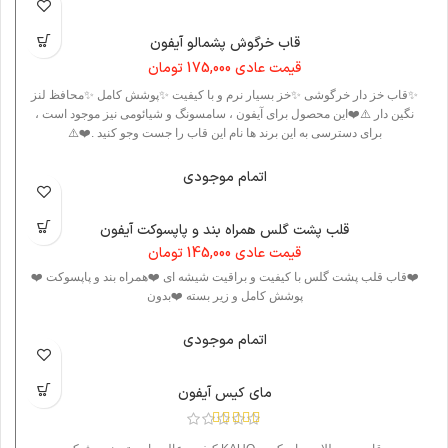
قاب خرگوش پشمالو آیفون
قیمت عادی
175,000
تومان
✨قاب خز دار خرگوشی ✨خز بسیار نرم و با کیفیت ✨پوشش کامل ✨محافظ لنز
نگین دار ⚠️❤️این محصول برای آیفون ، سامسونگ و شیائومی نیز موجود است ،
برای دسترسی به این برند ها نام این قاب را جست وجو کنید .❤️⚠️
اتمام موجودی
قلب پشت گلس همراه بند و پاپسوکت آیفون
قیمت عادی
145,000
تومان
❤️قاب قلب پشت گلس با کیفیت و براقیت شیشه ای ❤️همراه بند و پاپسوکت ❤️
پوشش کامل و زیر بسته ❤️بدون
اتمام موجودی
مای کیس آیفون