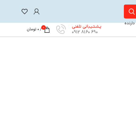
 دارنده
پـشـتـیـبانی تلفنی
0
/
0
تومان
690 8160 0912