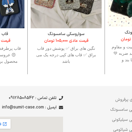
ونگ
سواروسکی سامسونگ
قاب 
تومان
قیمت عادی
105,000
تومان
قیمت 
فیت و مقاوم
نگین های براق ✅ پوشش دور قاب
قاب پرطرفدا
ه و ضد ضربه 💚
براق ✅ قاب های کپی درجه یک می
😍 عروسک
بند و
باشد
محصول برا
شیائومی ن
دسترسی به ا
را جس
تلفن تماس : 09128508542
 پرفروش
ایمیل : info@sumit-case.com
ی سامسونگ
 سیلیکونی
 شیائومی