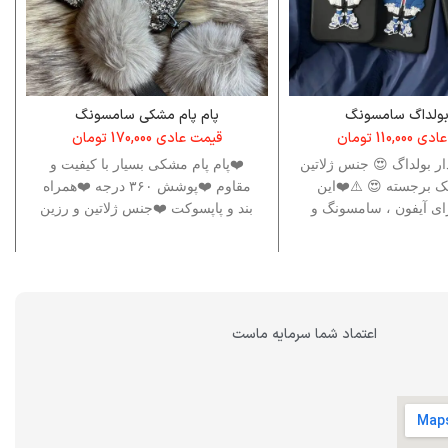
بولداگ سامسونگ
پام پام مشکی سامسونگ
عادی
110,000
تومان
قیمت عادی
170,000
تومان
ر بولداگ 😍 جنس ژلاتین
❤️پام پام مشکی بسیار با کیفیت و
 برجسته 😍 ⚠️❤️این
مقاوم ❤️پوشش ۳۶۰ درجه ❤️همراه
ی آیفون ، سامسونگ و
بند و پاپسوکت ❤️جنس ژلاتین و رزین
یز موجود است ، برای
کاری
ین برند ها نام این قاب
ت وجو کنید .❤️⚠️
اعتماد شما سرمایه ماست