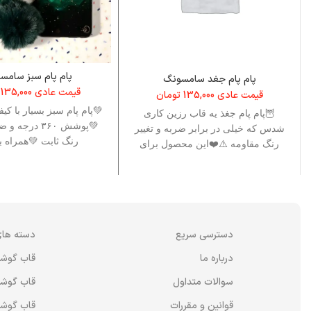
پام پام سبز سامس
پام پام جغد سامسونگ
قیمت عادی
135,000
قیمت عادی
135,000
تومان
💚پام پام سبز بسیار با کی
🦉پام پام جغذ یه قاب رزین کاری
💚پوشش ۳۶۰ درج
شدس که خیلی در برابر ضربه و تغییر
رنگ ثابت 💚همراه با 
رنگ مقاومه ⚠️❤️این محصول برای
دسترسی سریع
دسته های
درباره ما
قاب گوش
سوالات متداول
قاب گوشی
قوانین و مقررات
قاب گوشی