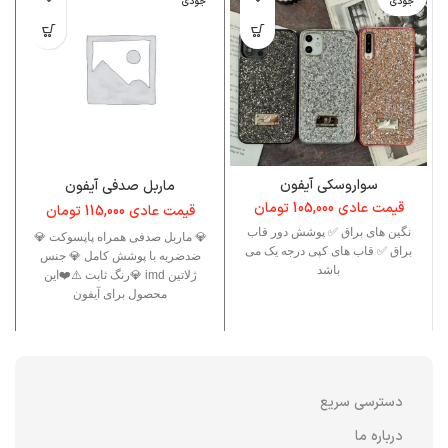
جودی
جودی
سواروسکی آیفون
ماربل صدفی آیفون
قیمت عادی
105,000
تومان
قیمت عادی
115,000
تومان
نگین های براق ✅ پوشش دور قاب
💎 ماربل صدفی همراه پاپسوکت 💎
براق ✅ قاب های کپی درجه یک می
ضدضربه با پوشش کامل 💎 جنس
باشد
ژلاتین imd 💎رنگ ثابت ⚠️❤️این
محصول برای آیفون
دسترسی سریع
درباره ما