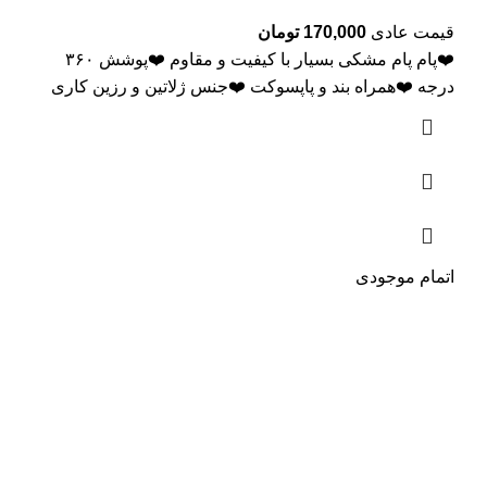
قیمت عادی
170,000
تومان
❤️پام پام مشکی بسیار با کیفیت و مقاوم ❤️پوشش ۳۶۰
درجه ❤️همراه بند و پاپسوکت ❤️جنس ژلاتین و رزین کاری
اتمام موجودی