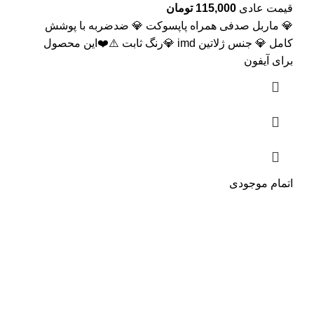
قیمت عادی
115,000
تومان
💎 ماربل صدفی همراه پاپسوکت 💎 ضدضربه با پوشش
کامل 💎 جنس ژلاتین imd 💎رنگ ثابت ⚠️❤️این محصول
برای آیفون
اتمام موجودی