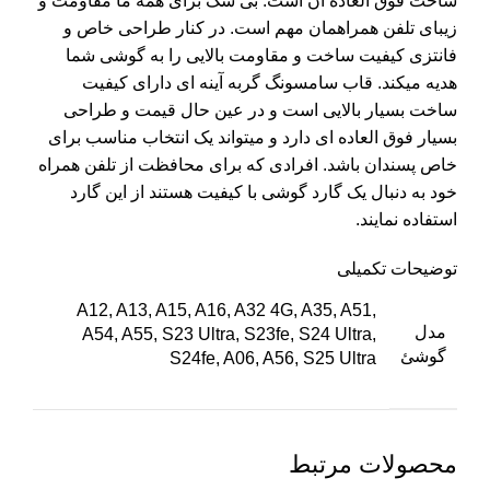
ساخت فوق العاده ان است. بی شک برای همه ما مقاومت و
زیبای تلفن همراهمان مهم است. در کنار طراحی خاص و
فانتزی کیفیت ساخت و مقاومت بالایی را به گوشی شما
هدیه میکند. قاب سامسونگ گربه آینه ای دارای کیفیت
ساخت بسیار بالایی است و در عین حال قیمت و طراحی
بسیار فوق العاده ای دارد و میتواند یک انتخاب مناسب برای
خاص پسندان باشد. افرادی که برای محافظت از تلفن همراه
خود به دنبال یک گارد گوشی با کیفیت هستند از این گارد
استفاده نمایند.
توضیحات تکمیلی
A12, A13, A15, A16, A32 4G, A35, A51,
مدل
A54, A55, S23 Ultra, S23fe, S24 Ultra,
گوشئ
S24fe, A06, A56, S25 Ultra
محصولات مرتبط