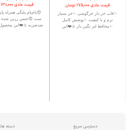
قیمت عادی
130,000
قیمت عادی
175,000
تومان
😍پام‌پام پلنگی همراه پا
✨قاب خز دار خرگوشی ✨خز بسیار
ست 😍جنس رزین شده و ژ
نرم و با کیفیت ✨پوشش کامل
ضدضربه ⚠️❤️این محصول ب
✨محافظ لنز نگین دار ⚠️❤️این
، سامسونگ و شیائ
محصول برای آیفون ، سامسونگ و
شیائومی نیز موجود است ، برای
دسترسی به این برند ها نام این قاب
را جست وجو کنید .❤️⚠️
دسترسی سریع
دسته های