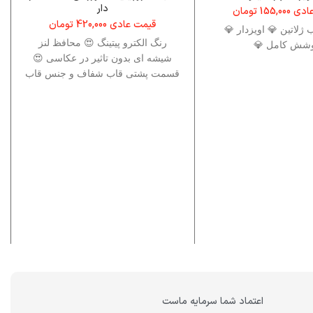
دار
عادی
155,000
تومان
قیمت عادی
420,000
تومان
ژلاتین 💎 اویزدار 💎
رنگ الکترو پیتینگ 😍 محافظ لنز
شش کامل 💎
شیشه ای بدون تاثیر در عکاسی 😍
قسمت پشتی قاب شفاف و جنس قاب
ژلاتین TPU ✅😍
اعتماد شما سرمایه ماست