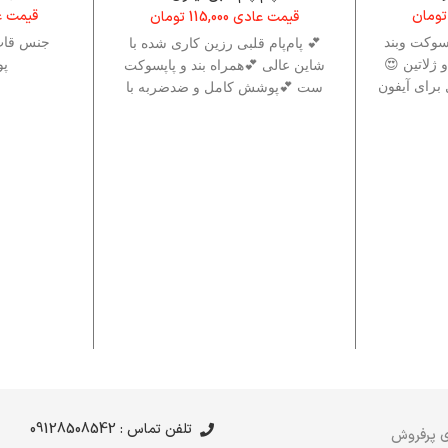
تومان
قیمت 
قیمت عادی
115,000
تومان
پسوکت وبند
جنس قاب 
💕 پام‌پام قلبی رزین کاری شده با
لاتین 😍
پو
شاین عالی 💕همراه بند و پاپسوکت
رای آیفون
ست 💕پوشش کامل و ضدضربه با
ومی
رنگ
تلفن تماس : 09128508542
 پرفروش