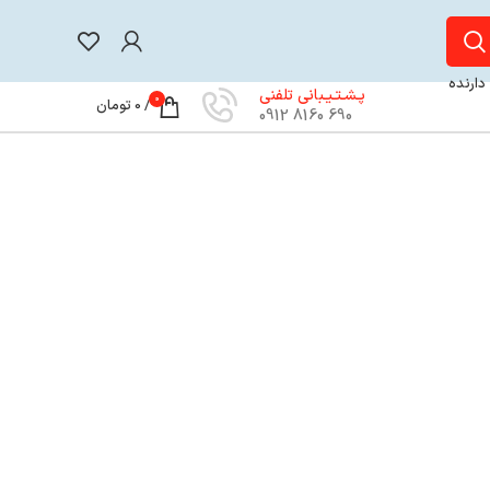
 دارنده
پـشـتـیـبانی تلفنی
0
/
0
تومان
690 8160 0912