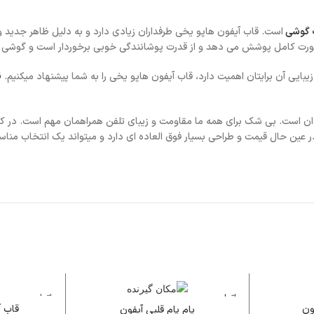
 گوشی
است. قاب آیفون هاپو‌ یخی طرفداران زیادی دارد و به دلیل ظاهر جدید و
 صورت کامل پوشش می دهد و از قدرت پوشانندگی خوبی برخوردار است و گوشی ر
یبایی آن برایتان اهمیت دارد، قاب آیفون هاپو‌ یخی را به شما پیشنهاد میکنیم.
ق
ن است. بی شک برای همه ما مقاومت و زیبای تلفن همراهمان مهم است. در کن
ر عین حال قیمت و طراحی بسیار فوق العاده ای دارد و میتواند یک انتخاب منا
اتمام م
اتمام م
وجودی
وجودی
ون
قاب آ
پام پام قلبی آیفون