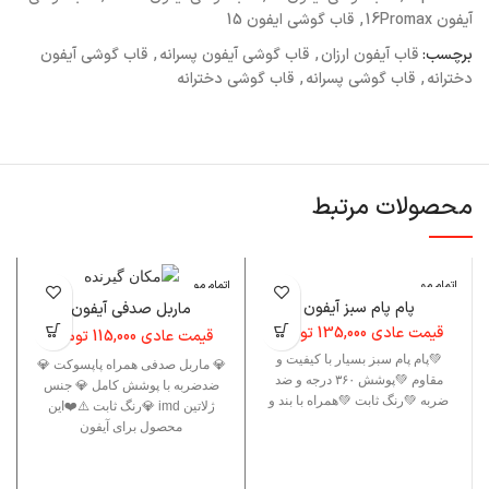
آیفون 16Promax
,
قاب گوشی ایفون 15
برچسب:
قاب آیفون ارزان
,
قاب گوشی آیفون پسرانه
,
قاب گوشی آیفون
دخترانه
,
قاب گوشی پسرانه
,
قاب گوشی دخترانه
محصولات مرتبط
اتمام مو
اتمام مو
ا
جودی
جودی
پام پام سبز آیفون
ماربل صدفی آیفون
قیمت عادی
135,000
تومان
قیمت عادی
115,000
تومان
💚پام پام سبز بسیار با کیفیت و
💎 ماربل صدفی همراه پاپسوکت 💎
مقاوم 💚پوشش ۳۶۰ درجه و ضد
ضدضربه با پوشش کامل 💎 جنس
ضربه 💚رنگ ثابت 💚همراه با بند و
ژلاتین imd 💎رنگ ثابت ⚠️❤️این
محصول برای آیفون