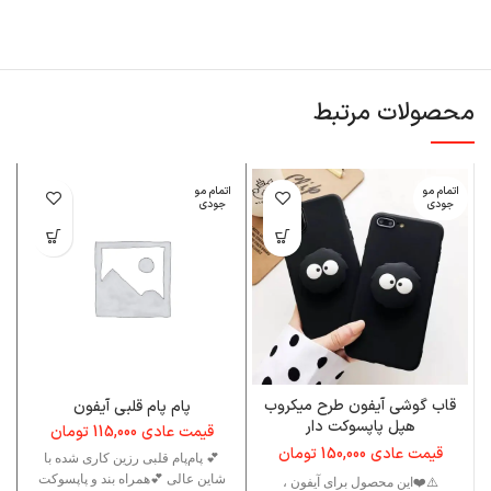
محصولات مرتبط
اتمام مو
اتمام مو
ا
جودی
جودی
قاب گوشی آیفون طرح میکروب
پام پام قلبی آیفون
هپل پاپسوکت دار
قیمت عادی
115,000
تومان
قیمت عادی
150,000
تومان
💕 پام‌پام قلبی رزین کاری شده با
شاین عالی 💕همراه بند و پاپسوکت
⚠️❤️این محصول برای آیفون ،