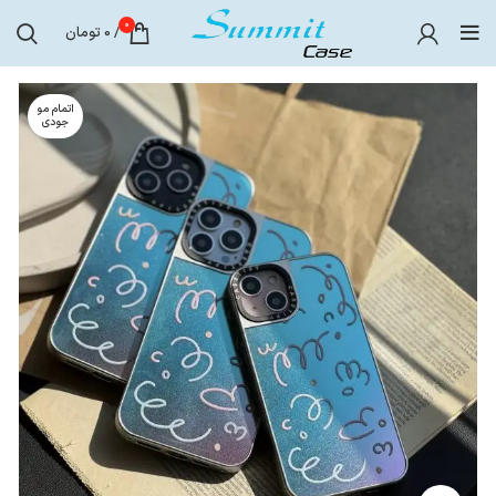
0
/
0
تومان
اتمام مو
جودی