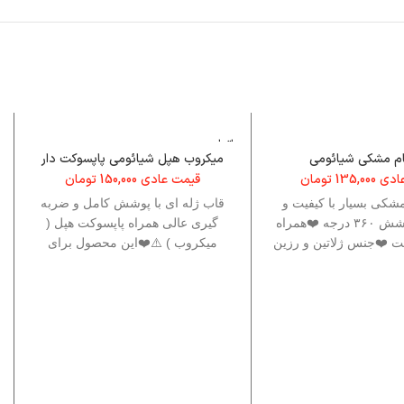
اتمام م
وجودی
ام مشکی شیائومی
میکروب هپل شیائومی پاپسوکت دار
عادی
135,000
تومان
قیمت عادی
150,000
تومان
مشکی بسیار با کیفیت و
قاب ژله ای با پوشش کامل و ضربه
مقاوم ❤️پوشش ۳۶۰ درجه ❤️همراه
گیری عالی همراه پاپسوکت هپل (
کت ❤️جنس ژلاتین و رزین
میکروب ) ⚠️❤️این محصول برای
کاری
آیفون ، سامسونگ و شیائومی نیز
موجود است ، برای دسترسی به این
برند ها نام این قاب را جست وجو کنید
.❤️⚠️