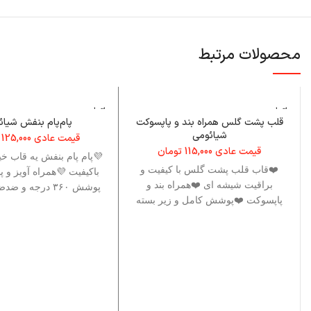
محصولات مرتبط
اتمام م
اتمام م
وجودی
وجودی
قلب پشت گلس همراه بند و پاپسوکت
پام‌پام بنفش شیائ
شیائومی
قیمت عادی
125,000
قیمت عادی
115,000
تومان
💜پام پام بنفش یه قاب خی
❤️قاب قلب پشت گلس با کیفیت و
باکیفیت 💜همراه آویز و 
براقیت شیشه ای ❤️همراه بند و
پوشش ۳۶۰ درجه و
پاپسوکت ❤️پوشش کامل و زیر بسته
ثابت
❤️بدون