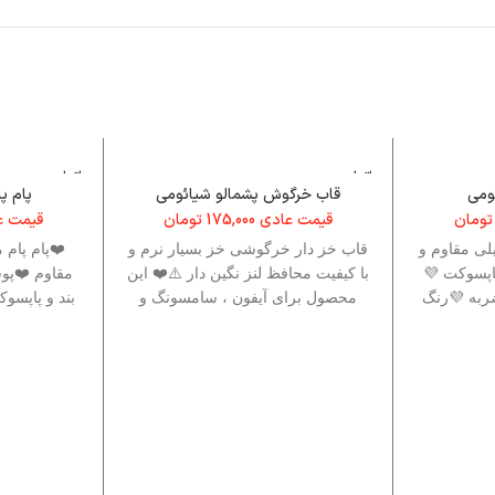
اتمام م
اتمام م
وجودی
وجودی
ومی
قاب خرگوش پشمالو شیائومی
پام پ
تومان
قیمت عادی
175,000
تومان
قیمت 
لی مقاوم و
قاب خز دار خرگوشی خز بسیار نرم و
❤️پام پام 
پاپسوکت 💜
با کیفیت محافظ لنز نگین دار ⚠️❤️ این
 ضدضربه 💜رنگ
محصول برای آیفون ، سامسونگ و
بند و پاپسو
شیائومی نیز موجود است ، برای
دسترسی به این برند ها نام این قاب
را جست وجو کنید .❤️⚠️