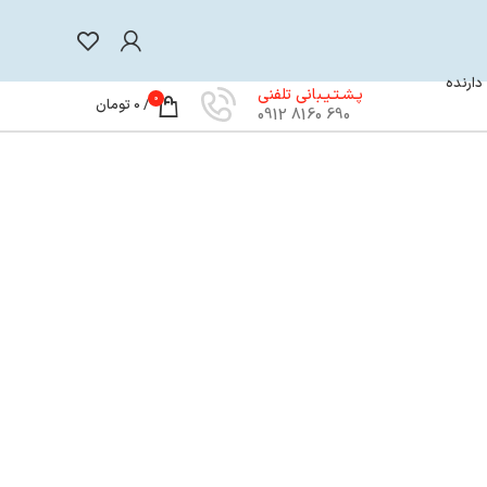
 دارنده
پـشـتـیـبانی تلفنی
0
/
0
تومان
690 8160 0912