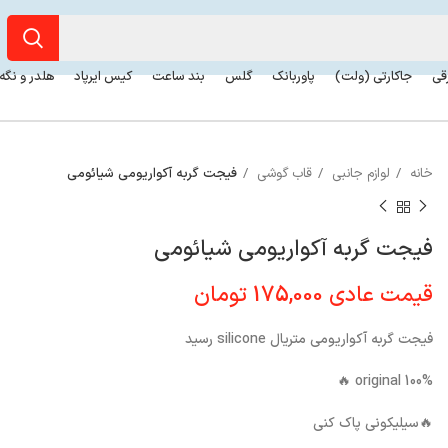
رقی
جاکارتی (ولت)
پاوربانک
گلس
بند ساعت
کیس ایرپاد
هلدر و نگه
خانه
لوازم جانبی
قاب گوشی
فیجت گربه آکواریومی شیائومی
فیجت گربه آکواریومی شیائومی
قیمت عادی
175,000
تومان
فیجت گربه آکواریومی متریال silicone رسید
100% original 🔥
🔥سیلیکونی پاک کنی