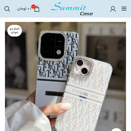
0
/
0
تومان
اتمام مو
جودی