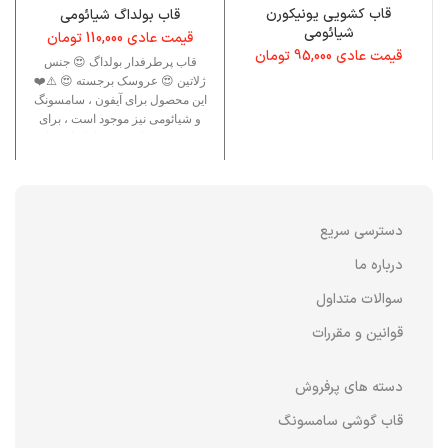
قاب کشویی یونیکورن
قاب بولداگ شیائومی
شیائومی
قیمت عادی
110,000
تومان
قیمت عادی
95,000
تومان
قاب پرطرفدار بولداگ 😍 جنس
ژلاتین 😍 عروسک برجسته 😍 ⚠️❤️
این محصول برای آیفون ، سامسونگ
و شیائومی نیز موجود است ، برای
دسترسی به این برند ها نام این قاب
را جست وجو کنید .❤️⚠️
دسترسی سریع
درباره ما
سوالات متداول
قوانین و مقررات
دسته های پرفروش
قاب گوشی سامسونگ