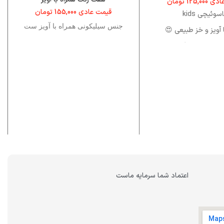
عادی
125,000
تومان
قیمت عادی
155,000
تومان
سوئیچی kids
جنس سیلیکونی همراه با آویز ست
 آویز و خز طبیعی 😍
بل شستشو 😍
ت فوق العاده 😍
اعتماد شما سرمایه ماست