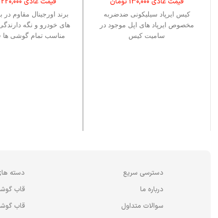
قیمت عادی
130,000
تومان
قیمت عادی
220,000
کیس ایرپاد سیلیکونی ضدضربه
برند اورجینال مقاوم در 
مخصوص ایرپاد های اپل موجود در
های خودرو و نگه دارندگی
سامیت کیس
مناسب تمام گوشی ها ف
دیرچه کولر های پرره 
است.
دسترسی سریع
دسته های
درباره ما
قاب گوش
سوالات متداول
قاب گوشی