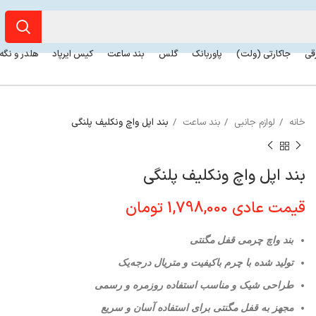
رقی
جاکارتی (ولت)
پاوربانک
گلس
بند ساعت
کیس ایرپاد
هلدر و نگه
خانه
لوازم جانبی
بند ساعت
بند اپل واچ ونکلیف پلنگی
بند اپل واچ ونکلیف پلنگی
قیمت عادی
1,798,000
تومان
بند واچ چرمی قفل مگنتی
تولید شده با چرم باکیفیت و متریال درجه‌یک
طراحی شیک و مناسب استفاده روزمره و رسمی
مجهز به قفل مگنتی برای استفاده آسان و سریع