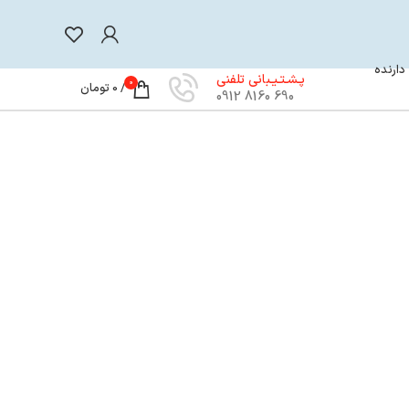
 دارنده
پـشـتـیـبانی تلفنی
0
/
0
تومان
690 8160 0912