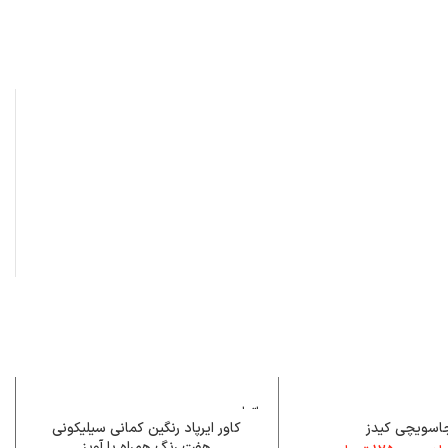
اتمام م
وجودی
اسویچی کیدز
کاور ایرپاد رنگین کمانی سیلیکونی
هفت رنگ همراه با آویز