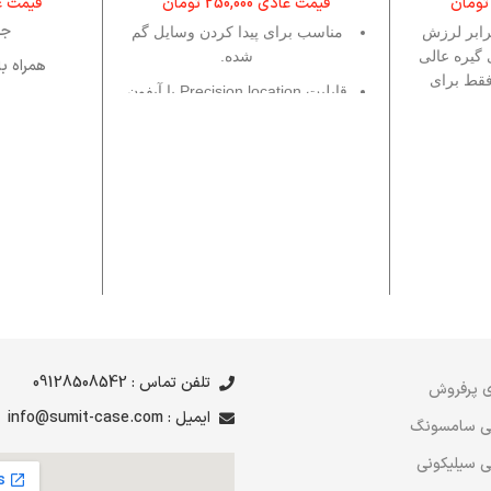
تومان
قیمت عادی
250,000
تومان
قیمت 
جا
برابر لرزش
مناسب برای پیدا کردن وسایل گم
 گیره عالی
شده.
همراه با
قط برای
قابلیت Precision location با آیفون
قا
ای مناسب
11 به بالا.
کیفی
جمع و جور، سبک و البته ضدآب.
تلفن تماس : 09128508542
 پرفروش
ایمیل : info@sumit-case.com
ی سامسونگ
 سیلیکونی