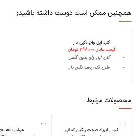
همچنین ممکن است دوست داشته باشید;
گارد اپل واچ نگین دار
قیمت عادی
398,000
تومان
گارد اپل واچ بدون گلس
طرح یک ردیف نگین دار
محصولات مرتبط
اتمام م
اتمام م
وجودی
وجودی
کیس ایرپاد فیجت رنگین کمانی
هولدر yesido