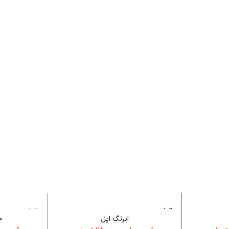
اتمام م
اتمام م
وجودی
وجودی
ایرتگ اپل
ج