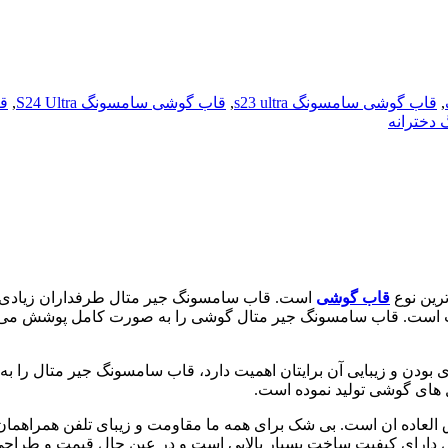
,
قاب گوشی سامسونگ s23 ultra
,
قاب گوشی سامسونگ S24 Ultra
,
قا
دخترانه
رین نوع
قاب گوشی
است. قاب سامسونگ جیر متال طرفداران زیادی دار
فیت است. قاب سامسونگ جیر متال گوشی را به صورت کامل پوشش می د
بودن و زیبایی آن برایتان اهمیت دارد، قاب سامسونگ جیر متال را به 
دل های گوشی تولید نموده است.
لعاده ان است. بی شک برای همه ما مقاومت و زیبای تلفن همراهما
 دارای کیفیت ساخت بسیار بالایی است و در عین حال قیمت و طراحی ب