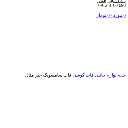
پـشـتـیـبانی تلفنی
690 8160 0912
0
مورد
/
0
تومان
اتمام موجودی
برای بزرگنمایی کلیک کنید
خانه
لوازم جانبی
قاب گوشی
قاب سامسونگ جیر متال