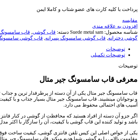
پرداخت با کلیه کارت های عضو شتاب و کاملا ایمن
مقايسه
افزودن به علاقه مندی
شناسه محصول:
Suede metal sam
دسته:
قاب گوشی
,
قاب سامسونگ
گوشی دخترانه
,
قاب گوشی سامسونگ پسرانه
,
قاب گوشی سامسونگ 
توضیحات
توضیحات تکمیلی
توضیحات
معرفی
قاب سامسونگ جیر متال
قاب سامسونگ جیر متال یکی از آن دسته از پرطرفدار ترین و جذاب ت
و نوجوانان مینشیند. قاب سامسونگ جیر متال بسیار جذاب و با کی
آسیب های احتمالی محفوظ می دارد.
اگر جزو آن دسته از افراد هستید که محافظت از گوشی در کنار فانتزی 
باشد و تولید کننده این قاب گوشی با کیفیت، آن را سازگار با اکثر م
یکی از خواص اصلی این کیس تلفن فانتزی گوشی، کیفیت ساخت فوق ا
مقاومت بالایی را به گوشی شما هدیه میکند. قاب سامسونگ جیر متال