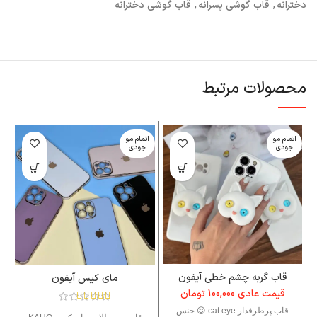
دخترانه
,
قاب گوشی پسرانه
,
قاب گوشی دخترانه
محصولات مرتبط
اتمام مو
اتمام مو
ا
جودی
جودی
قاب گربه چشم خطی آیفون
مای کیس آیفون
قیمت عادی
100,000
تومان
قاب پرطرفدار cat eye 😍 جنس