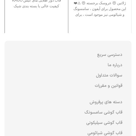
قاب دور طلایی مای کیس KAUO
ژلاتین 😍 عروسک برجسته 😍 ⚠️❤️
کیفیت عالی با بسته بندی شیک
این محصول برای آیفون ، سامسونگ
و شیائومی نیز موجود است ، برای
دسترسی به این برند ها نام این قاب
را جست وجو کنید .❤️⚠️
دسترسی سریع
درباره ما
سوالات متداول
قوانین و مقررات
دسته های پرفروش
قاب گوشی سامسونگ
قاب گوشی سیلیکونی
قاب گوشی شیائومی