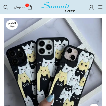
0
/
0
تومان
اتمام مو
جودی