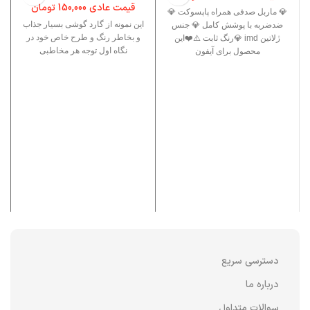
قیمت عادی
150,000
تومان
💎 ماربل صدفی همراه پاپسوکت 💎
این نمونه از گارد گوشی بسیار جذاب
ضدضربه با پوشش کامل 💎 جنس
و بخاطر رنگ و طرح خاص خود در
ژلاتین imd 💎رنگ ثابت ⚠️❤️این
نگاه اول توجه هر مخاطبی
محصول برای آیفون
دسترسی سریع
درباره ما
سوالات متداول