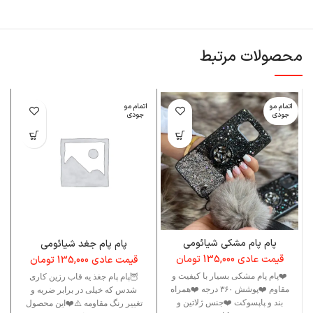
محصولات مرتبط
اتمام مو
اتمام مو
ا
جودی
جودی
پام پام مشکی شیائومی
پام پام جغد شیائومی
قیمت عادی
135,000
تومان
قیمت عادی
135,000
تومان
❤️پام پام مشکی بسیار با کیفیت و
🦉پام پام جغذ یه قاب رزین کاری
مقاوم ❤️پوشش ۳۶۰ درجه ❤️همراه
شدس که خیلی در برابر ضربه و
بند و پاپسوکت ❤️جنس ژلاتین و
تغییر رنگ مقاومه ⚠️❤️این محصول