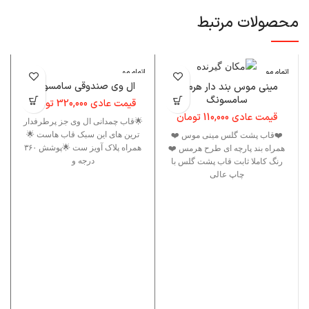
محصولات مرتبط
اتمام مو
اتمام مو
ا
جودی
جودی
ال وی صندوقی سامسونگ
مینی موس بند دار هرمس
سامسونگ
قیمت عادی
320,000
تومان
قیمت عادی
110,000
تومان
🌟قاب چمدانی ال وی جز پرطرفدار
ترین های این سبک قاب هاست 🌟
❤️قاب پشت گلس مینی موس ❤️
همراه پلاک آویز ست 🌟پوشش ۳۶۰
همراه بند پارچه ای طرح هرمس ❤️
درجه و
رنگ کاملا ثابت قاب پشت گلس با
چاپ عالی