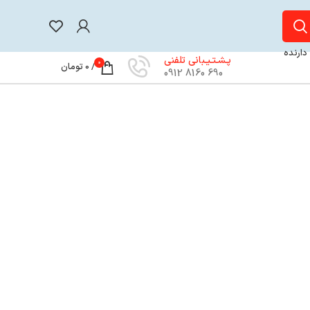
 دارنده
پـشـتـیـبانی تلفنی
0
/
0
تومان
690 8160 0912