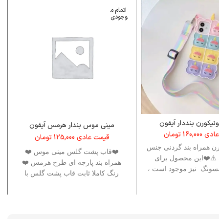
اتمام م
وجودی
یکورن بنددار آیفون
مینی موس بندار هرمس آیفون
عادی
160,000
تومان
قیمت عادی
125,000
تومان
رن همراه بند گردنی جنس
❤️قاب پشت گلس مینی موس ❤️
 ⚠️❤️این محصول برای
همراه بند پارچه ای طرح هرمس ❤️
مسونگ نیز موجود است ،
رنگ کاملا ثابت قاب پشت گلس با
 به این برند ها نام این
چاپ عالی
جست وجو کنید .❤️⚠️