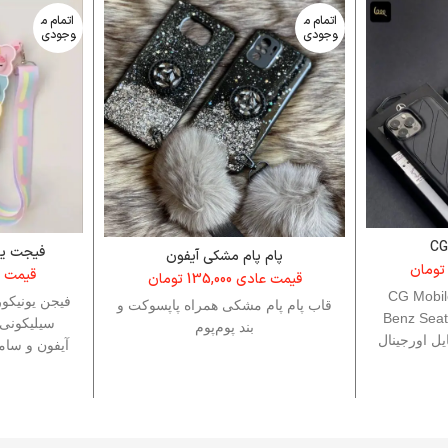
اتمام م
اتمام م
وجودی
وجودی
فیجت یون
پام پام مشکی آیفون
تومان
قیمت 
قیمت عادی
135,000
تومان
CG Mobi
فیجن یونیکو
قاب پام‌ پام مشکی همراه پاپسوکت و
Benz Seat
سیلیکونی
بند پوم‌پوم
بايل اورجينال
آیفون و سا
رسدس بنز
برای دسترسی
قاب را 