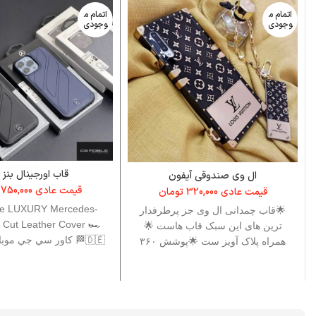
اتمام م
اتمام م
وجودی
وجودی
قاب اورجینال بنز CG
ال وی صندوقی آیفون
قیمت عادی
750,000
قیمت عادی
320,000
تومان
le LUXURY Mercedes-
🌟قاب چمدانی ال وی جز پرطرفدار
 Cut Leather Cover 🏎
ترین های این سبک قاب هاست 🌟
🏁🇩🇪 كاور سي جي مو
همراه پلاک آویز ست 🌟پوشش ۳۶۰
تو دوزي چرم صندلي م
درجه و