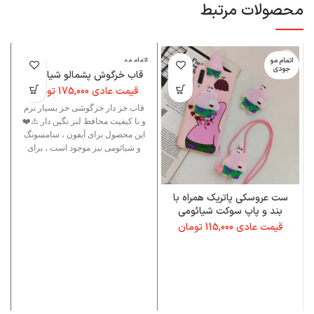
محصولات مرتبط
اتمام مو
اتمام مو
ا
جودی
جودی
قاب خرگوش پشمالو شیائومی
قیمت عادی
175,000
تومان
قاب خز دار خرگوشی خز بسیار نرم
و با کیفیت محافظ لنز نگین دار ⚠️❤️
این محصول برای آیفون ، سامسونگ
و شیائومی نیز موجود است ، برای
دسترسی به این برند ها نام این قاب
را جست وجو کنید .❤️⚠️
ست عروسکی پاتریک همراه با
بند و پاپ سوکت شیائومی
قیمت عادی
115,000
تومان