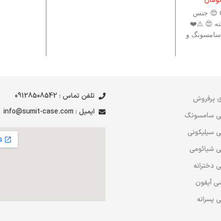
ومان
قاب پرطرفدار Cat Eye 😍 جنس
ه 😍 ⚠️❤️
 سامسونگ و
ت ، برای
ام این قاب
❤️⚠️
تلفن تماس : 09128508542
 پرفروش
ایمیل : info@sumit-case.com
ی سامسونگ
 سیلیکونی
 شیائومی
 دخترانه
ی آیفون
 پسرانه