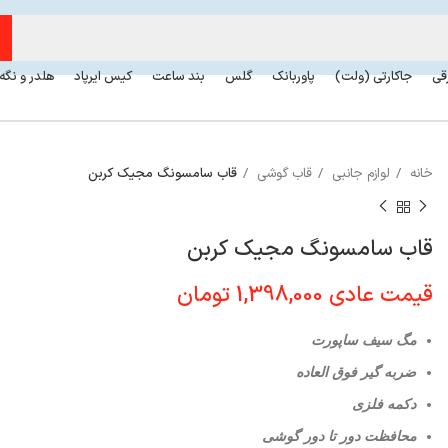
رقی
جاکارتی (ولت)
پاوربانک
گلس
بند ساعت
کیس ایرپاد
هلدر و نگه
خانه
لوازم جانبی
قاب گوشی
قاب سامسونگ مجیک کربن
قاب سامسونگ مجیک کربن
قیمت عادی
1,398,000
تومان
مگ سیف ساپورت
ضربه گیر فوق العاده
دکمه فلزی
محافظت دور تا دور گوشی