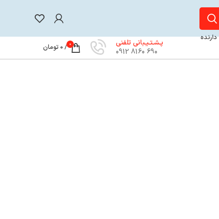
 دارنده
پـشـتـیـبانی تلفنی
0
/
0
تومان
690 8160 0912