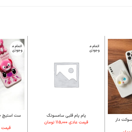
اتمام م
اتمام م
وجودی
وجودی
پام پام قلبی سامسونگ
ست استیچ صو
سوکت دار
قیمت عادی
115,000
تومان
قیمت 