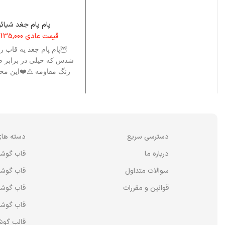
پام پام جغد شیائ
قیمت عادی
135,000
🦉پام پام جغذ یه قاب ر
شدس که خیلی در برابر ضر
رنگ مقاومه ⚠️❤️این مح
دسترسی سریع
دسته های
درباره ما
قاب گوش
سوالات متداول
قاب گوشی
قوانین و مقررات
قاب گوشی
قاب گوشی
قالب گوش