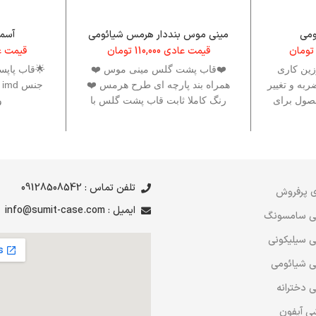
ومی
مینی موس بنددار هرمس شیائومی
آسم
تومان
قیمت عادی
110,000
تومان
قیمت 
زین کاری
❤️قاب پشت گلس مینی موس ❤️
🌟قاب پاپس
به و تغییر
همراه بند پارچه ای طرح هرمس ❤️
ج
صول برای
رنگ کاملا ثابت قاب پشت گلس با
و
چاپ عالی
تلفن تماس : 09128508542
 پرفروش
ایمیل : info@sumit-case.com
ی سامسونگ
 سیلیکونی
 شیائومی
 دخترانه
ی آیفون