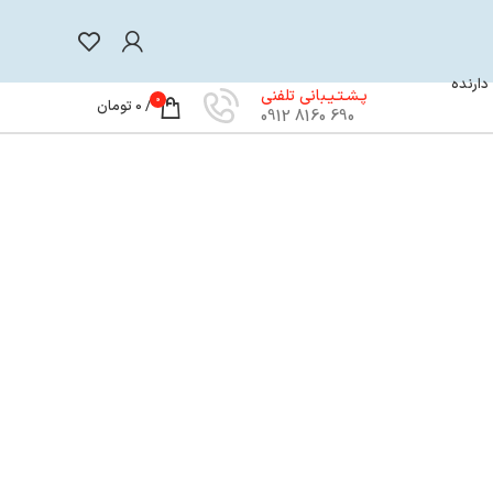
 دارنده
پـشـتـیـبانی تلفنی
0
/
0
تومان
690 8160 0912