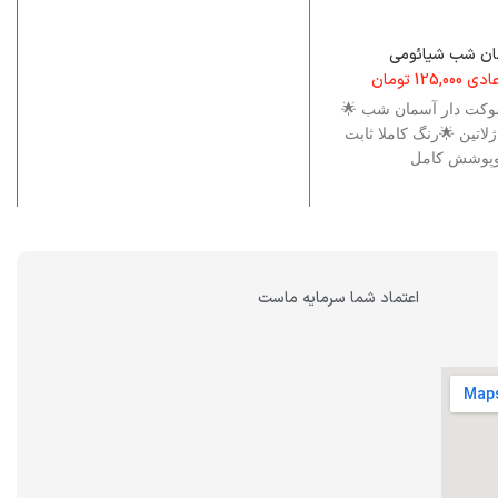
ان شب شیائومی
عادی
125,000
تومان
وکت دار آسمان شب 🌟
نس imd ژلاتین 🌟رنگ کاملا ثابت
پوشش کامل
اعتماد شما سرمایه ماست