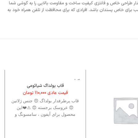
ار طراحی خاص و فانتزی کیفیت ساخت و مقاومت بالایی را به گوشی شما
 انتخاب مناسب برای خاص پسندان باشد. افرادی که برای محافظت از تلفن همراه خود به
اتمام م
وجودی
قاب بولداگ شیائومی
قیمت عادی
110,000
تومان
قاب پرطرفدار بولداگ 😍 جنس ژلاتین
😍 عروسک برجسته 😍 ⚠️❤️این
محصول برای آیفون ، سامسونگ و
شیائومی نیز موجود است ، برای
دسترسی به این برند ها نام این قاب
را جست وجو کنید .❤️⚠️