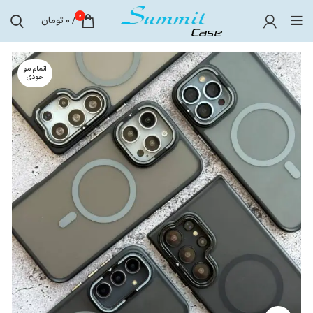
0
/
0
تومان
اتمام مو
جودی