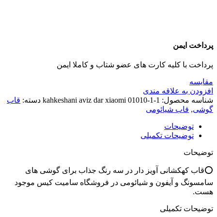
پرداخت ایمن
پرداخت با کلیه کارت های عضو شتاب و کاملا ایمن
مقايسه
افزودن به علاقه مندی
شناسه محصول:
kahkeshani aviz dar xiaomi 01010-1-1
دسته:
قاب
گوشی
,
قاب شیائومی
توضیحات
توضیحات تکمیلی
توضیحات
⭕️قاب کهکشانی آویز دار در سه رنگ جذاب برای گوشی های
سامسونگ و آیفون و شیائومی در فروشگاه سامیت کیس موجود
هست.
توضیحات تکمیلی