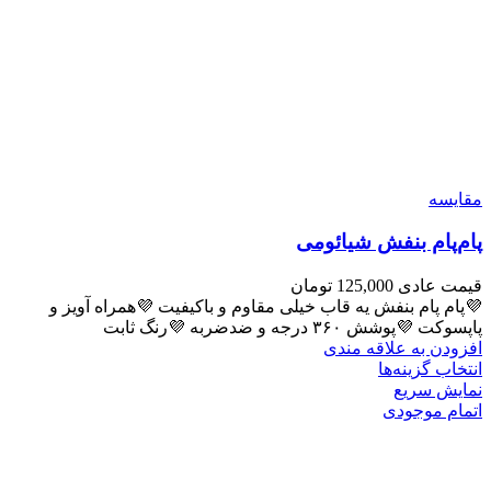
مقايسه
پام‌پام بنفش شیائومی
قیمت عادی
125,000
تومان
💜پام پام بنفش یه قاب خیلی مقاوم و باکیفیت 💜همراه آویز و
پاپسوکت 💜پوشش ۳۶۰ درجه و ضدضربه 💜رنگ ثابت
افزودن به علاقه مندی
انتخاب گزینه‌ها
نمایش سریع
اتمام موجودی