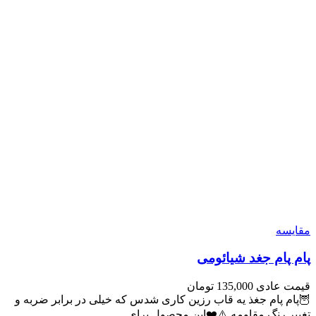
مقايسه
پام پام جغد شیائومی
قیمت عادی
135,000
تومان
🦉پام پام جغذ یه قاب رزین کاری شدس که خیلی در برابر ضربه و
تغییر رنگ مقاومه ⚠️❤️این محصول برای