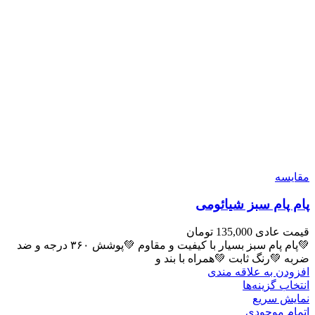
مقايسه
پام پام سبز شیائومی
قیمت عادی
135,000
تومان
💚پام پام سبز بسیار با کیفیت و مقاوم 💚پوشش ۳۶۰ درجه و ضد
ضربه 💚رنگ ثابت 💚همراه با بند و
افزودن به علاقه مندی
انتخاب گزینه‌ها
نمایش سریع
اتمام موجودی