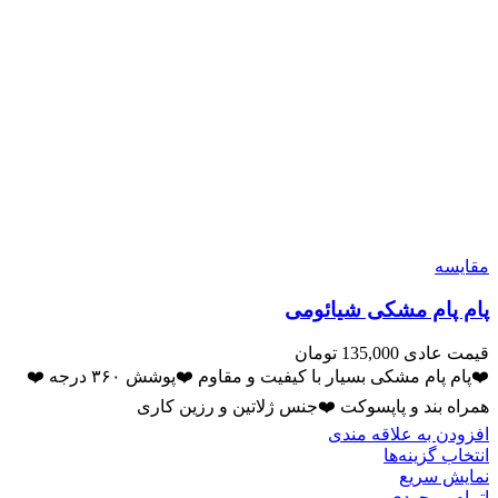
مقايسه
پام پام مشکی شیائومی
قیمت عادی
135,000
تومان
❤️پام پام مشکی بسیار با کیفیت و مقاوم ❤️پوشش ۳۶۰ درجه ❤️
همراه بند و پاپسوکت ❤️جنس ژلاتین و رزین کاری
افزودن به علاقه مندی
انتخاب گزینه‌ها
نمایش سریع
اتمام موجودی