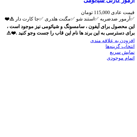
آرمور کارتی شیائومی
قیمت عادی
115,000
تومان
✅آرمور ضدضربه ✅استند شو ✅مگنت هلدری ✅جا کارت دار
⚠️❤️
این محصول برای آیفون ، سامسونگ و شیائومی نیز موجود است ،
برای دسترسی به این برند ها نام این قاب را جست وجو کنید .❤️⚠️
افزودن به علاقه مندی
انتخاب گزینه‌ها
نمایش سریع
اتمام موجودی