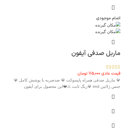
اتمام موجودی
ماربل صدفی آیفون
قیمت عادی
115,000
تومان
💎 ماربل صدفی همراه پاپسوکت 💎 ضدضربه با پوشش کامل 💎
جنس ژلاتین imd 💎رنگ ثابت ⚠️❤️این محصول برای آیفون