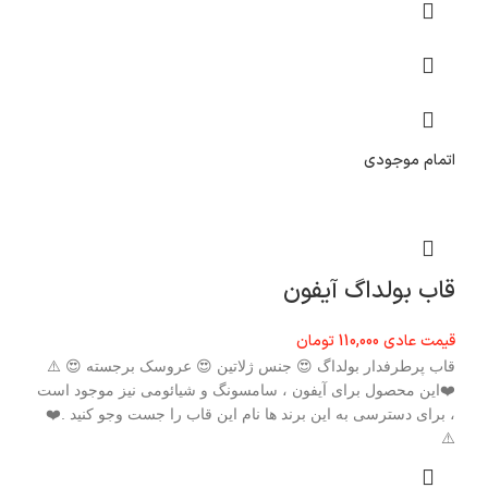
اتمام موجودی
قاب بولداگ آیفون
قیمت عادی
110,000
تومان
قاب پرطرفدار بولداگ 😍 جنس ژلاتین 😍 عروسک برجسته 😍 ⚠️
❤️این محصول برای آیفون ، سامسونگ و شیائومی نیز موجود است
، برای دسترسی به این برند ها نام این قاب را جست وجو کنید .❤️
⚠️