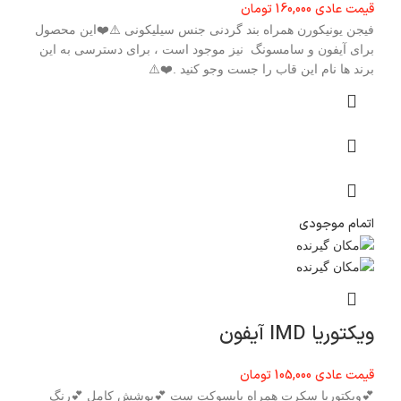
قیمت عادی
160,000
تومان
فیجن یونیکورن همراه بند گردنی جنس سیلیکونی ⚠️❤️این محصول
برای آیفون و سامسونگ نیز موجود است ، برای دسترسی به این
برند ها نام این قاب را جست وجو کنید .❤️⚠️
اتمام موجودی
ویکتوریا IMD آیفون
قیمت عادی
105,000
تومان
💕ویکتوریا سکرت همراه پاپسوکت ست 💕پوشش کامل 💕رنگ