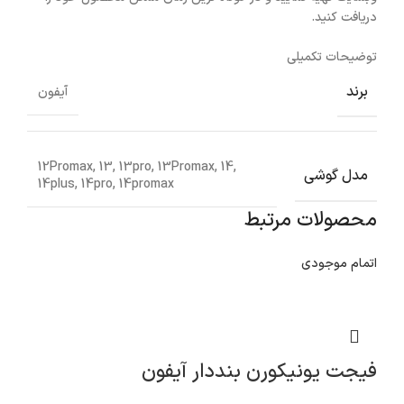
دریافت کنید.
توضیحات تکمیلی
برند
آیفون
12Promax, 13, 13pro, 13Promax, 14,
مدل گوشی
14plus, 14pro, 14promax
محصولات مرتبط
اتمام موجودی
فیجت یونیکورن بنددار آیفون