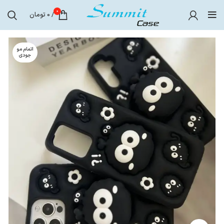
0
/
0
تومان
اتمام مو
جودی