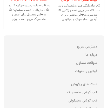
یه قاب ضداسترس و سرگرم کننده
😍پام‌پام پلنگی همراه پاپسوکت وبند
😍 با متریال با کیفیت سیلیکون 😍
ست 😍جنس رزین شده و ژلاتین 😍
⚠️❤️این محصول برای آیفون و
ضدضربه ⚠️❤️این محصول برای
سامسونگ موجود است ، برای
آیفون ، سامسونگ و شیائومی
دسترسی به این برند ها نام این قاب
را جست وجو کنید .❤️⚠️
دسترسی سریع
درباره ما
سوالات متداول
قوانین و مقررات
دسته های پرفروش
قاب گوشی سامسونگ
قاب گوشی سیلیکونی