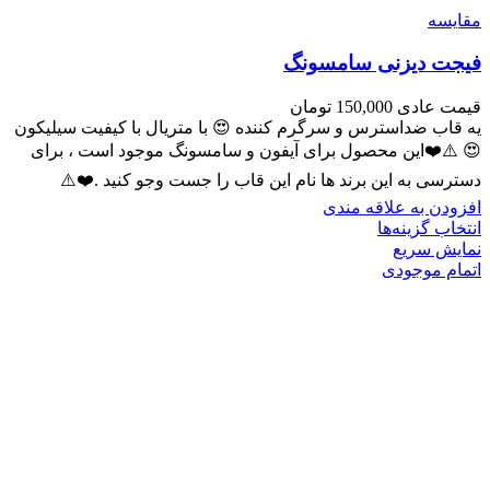
مقايسه
فیجت دیزنی سامسونگ
قیمت عادی
150,000
تومان
یه قاب ضداسترس و سرگرم کننده 😍 با متریال با کیفیت سیلیکون
😍 ⚠️❤️این محصول برای آیفون و سامسونگ موجود است ، برای
دسترسی به این برند ها نام این قاب را جست وجو کنید .❤️⚠️
افزودن به علاقه مندی
انتخاب گزینه‌ها
نمایش سریع
اتمام موجودی