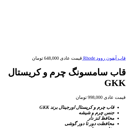
قاب آیفون روود Rhode
قیمت عادی
648,000
تومان
قاب سامسونگ چرم و کریستال
GKK
قیمت عادی
998,000
تومان
قاب چرم و کریستال اورجینال برند GKK
جنس چرم و شیشه
محافظ لنز دار
محافظت دور تا دور گوشی