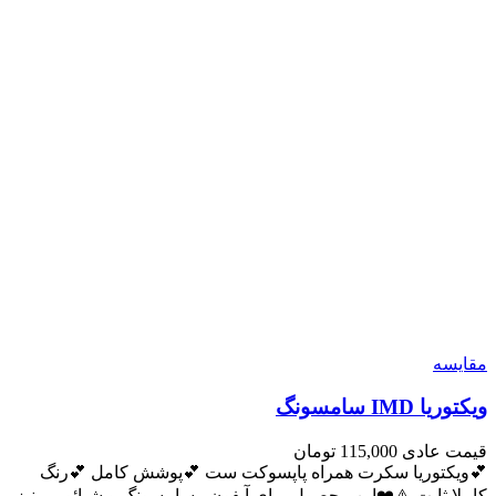
مقايسه
ویکتوریا IMD سامسونگ
قیمت عادی
115,000
تومان
💕ویکتوریا سکرت همراه پاپسوکت ست 💕پوشش کامل 💕رنگ
کاملا ثابت ⚠️❤️این محصول برای آیفون ، سامسونگ و شیائومی نیز