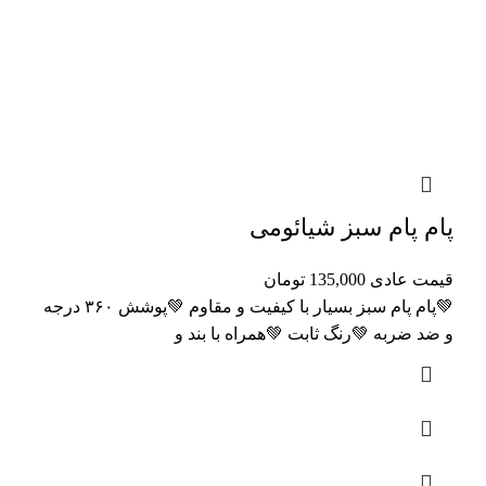
پام پام سبز شیائومی
قیمت عادی
135,000
تومان
💚پام پام سبز بسیار با کیفیت و مقاوم 💚پوشش ۳۶۰ درجه
و ضد ضربه 💚رنگ ثابت 💚همراه با بند و