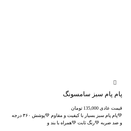
پام پام سبز سامسونگ
قیمت عادی
135,000
تومان
💚پام پام سبز بسیار با کیفیت و مقاوم 💚پوشش ۳۶۰ درجه
و ضد ضربه 💚رنگ ثابت 💚همراه با بند و