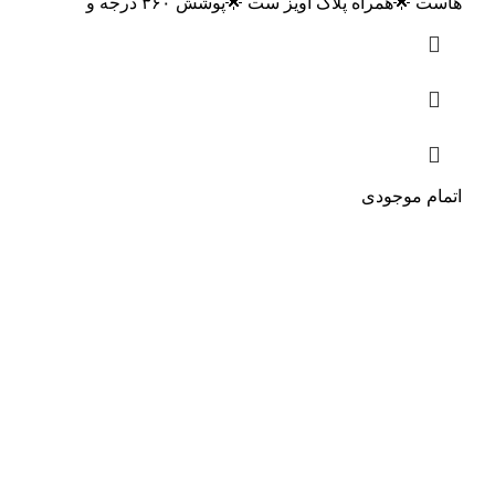
هاست 🌟همراه پلاک آویز ست 🌟پوشش ۳۶۰ درجه و
اتمام موجودی