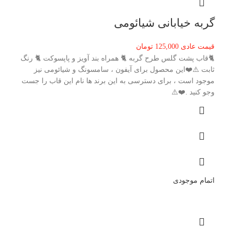
گربه خیابانی شیائومی
قیمت عادی
125,000
تومان
🐈قاب پشت گلس طرح گربه 🐈 همراه بند آویز و پاپسوکت 🐈 رنگ
ثابت ⚠️❤️این محصول برای آیفون ، سامسونگ و شیائومی نیز
موجود است ، برای دسترسی به این برند ها نام این قاب را جست
وجو کنید .❤️⚠️
اتمام موجودی