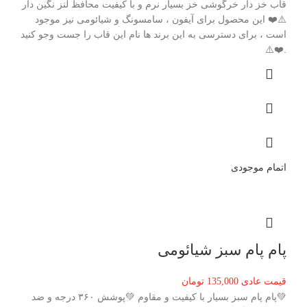
قاب خز دار خرگوشی خز بسیار نرم و با کیفیت محافظ لنز نگین دار
⚠️❤️ این محصول برای آیفون ، سامسونگ و شیائومی نیز موجود
است ، برای دسترسی به این برند ها نام این قاب را جست وجو کنید
.❤️⚠️
اتمام موجودی
پام پام سبز شیائومی
قیمت عادی
135,000
تومان
💚پام پام سبز بسیار با کیفیت و مقاوم 💚پوشش ۳۶۰ درجه و ضد