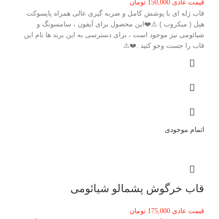
قیمت عادی
150,000
تومان
قاب ژله ای با پوشش کامل و ضربه گیری عالی همراه پاپسوکت
هپل ( میکروب ) ⚠️❤️این محصول برای آیفون ، سامسونگ و
شیائومی نیز موجود است ، برای دسترسی به این برند ها نام این
قاب را جست وجو کنید .❤️⚠️
اتمام موجودی
قاب خرگوش پشمالو شیائومی
قیمت عادی
175,000
تومان