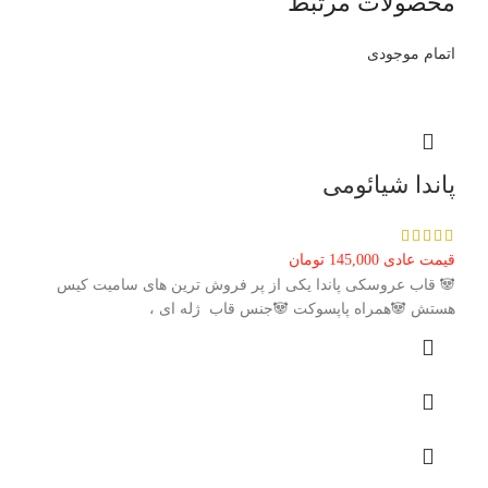
محصولات مرتبط
اتمام موجودی
پاندا شیائومی
قیمت عادی
145,000
تومان
🐼 قاب عروسکی پاندا یکی از پر فروش ترین های سامیت کیس
هستش 🐼همراه پاپسوکت 🐼جنس قاب ژله ای ،