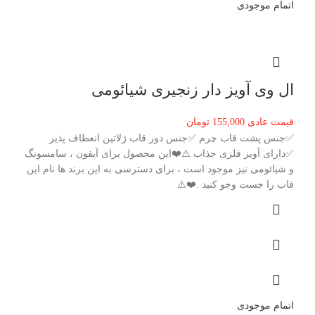
اتمام موجودی
ال وی آویز دار زنجیری شیائومی
قیمت عادی
155,000
تومان
✅جنس پشت قاب چرم ✅جنس دور قاب ژلاتین انعطاف پذیر
✅دارای آویز فلزی جذاب ⚠️❤️این محصول برای آیفون ، سامسونگ
و شیائومی نیز موجود است ، برای دسترسی به این برند ها نام این
قاب را جست وجو کنید .❤️⚠️
اتمام موجودی