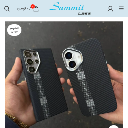
0
/
0
تومان
اتمام مو
جودی