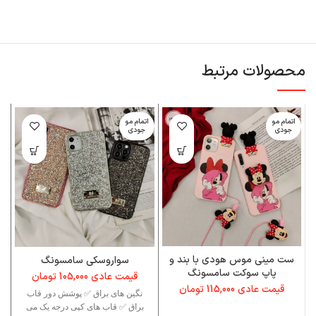
محصولات مرتبط
اتمام مو
اتمام مو
ا
جودی
جودی
ست مینی موس هودی با بند و
سواروسکی سامسونگ
پاپ سوکت سامسونگ
قیمت عادی
105,000
تومان
قیمت عادی
115,000
تومان
نگین های براق ✅ پوشش دور قاب
براق ✅ قاب های کپی درجه یک می