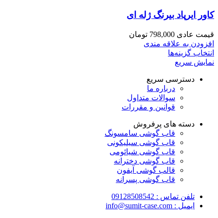
کاور ایرپاد بیرنگ ژله ای
قیمت عادی
798,000
تومان
افزودن به علاقه مندی
انتخاب گزینه‌ها
نمایش سریع
دسترسی سریع
درباره ما
سوالات متداول
قوانین و مقررات
دسته های پرفروش
قاب گوشی سامسونگ
قاب گوشی سیلیکونی
قاب گوشی شیائومی
قاب گوشی دخترانه
قالب گوشی آیفون
قاب گوشی پسرانه
تلفن تماس : 09128508542
ایمیل : info@sumit-case.com