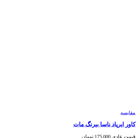
مقايسه
کاور ایرپاد ناسا بیرنگ مات
قیمت عادی
175,000
تومان