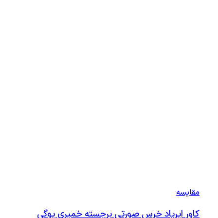
مقايسه
کاور ایرپاد خرس صورتی برجسته خمیری یوگی