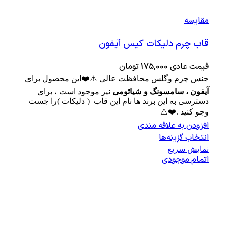
مقايسه
قاب چرم دلیکات کیس آیفون
قیمت عادی
175,000
تومان
جنس چرم وگلس محافظت عالی ⚠️❤️این محصول برای
آیفون ، سامسونگ و شیائومی
نیز موجود است ، برای
دسترسی به این برند ها نام این قاب ( دلیکات )را جست
وجو کنید .❤️⚠️
افزودن به علاقه مندی
انتخاب گزینه‌ها
نمایش سریع
اتمام موجودی