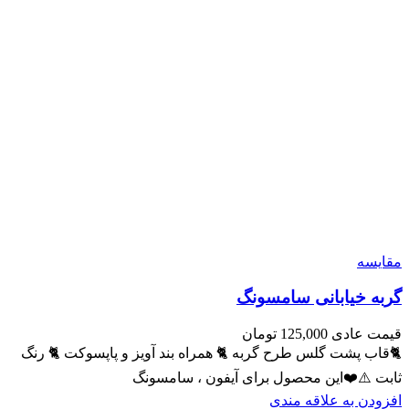
مقايسه
گربه خیابانی سامسونگ
قیمت عادی
125,000
تومان
🐈قاب پشت گلس طرح گربه 🐈 همراه بند آویز و پاپسوکت 🐈 رنگ
ثابت ⚠️❤️این محصول برای آیفون ، سامسونگ
افزودن به علاقه مندی