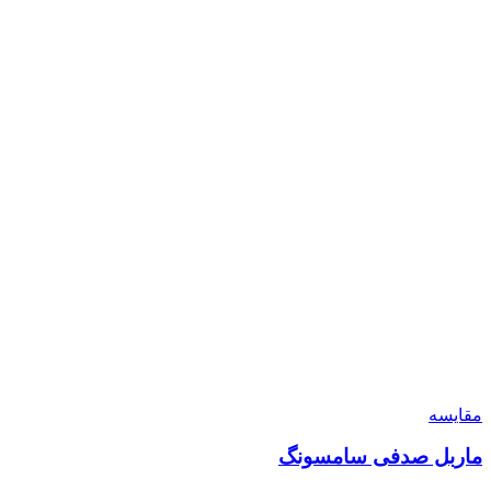
مقايسه
ماربل صدفی سامسونگ