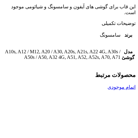
این قاب برای گوشی های آیفون و سامسونگ و شیائومی موجود
است.
توضیحات تکمیلی
برند
سامسونگ
مدل
A10s, A12 / M12, A20 / A30, A20s, A21s, A22 4G, A30s /
A50s / A50, A32 4G, A51, A52, A52s, A70, A71
گوشئ
محصولات مرتبط
اتمام موجودی