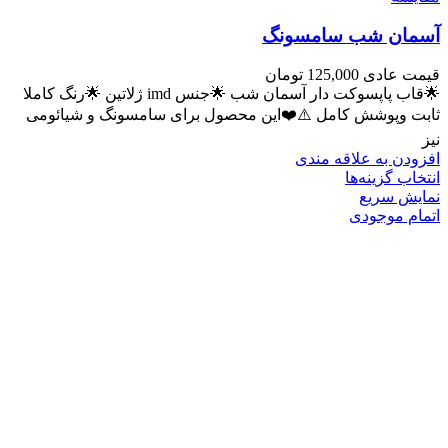
آسمان شب سامسونگ
قیمت عادی
125,000
تومان
🌟قاب پاپسوکت دار آسمان شب 🌟جنس imd ژلاتین 🌟رنگ کاملا
ثابت وپوشش کامل ⚠️❤️این محصول برای سامسونگ و شیائومی
نیز
افزودن به علاقه مندی
انتخاب گزینه‌ها
نمایش سریع
اتمام موجودی