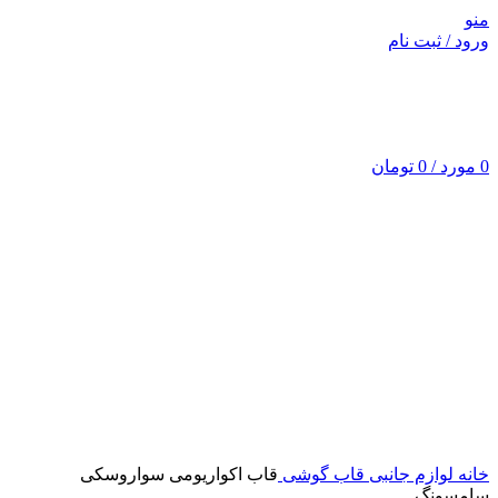
منو
ورود / ثبت نام
0
مورد
/
0
تومان
اتمام موجودی
برای بزرگنمایی کلیک کنید
خانه
لوازم جانبی
قاب گوشی
قاب اکواریومی سواروسکی
سامسونگ