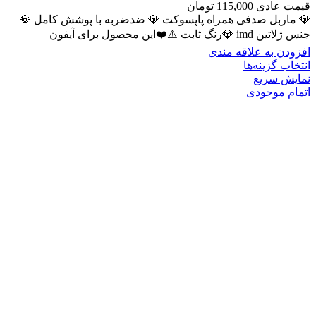
قیمت عادی
115,000
تومان
💎 ماربل صدفی همراه پاپسوکت 💎 ضدضربه با پوشش کامل 💎
جنس ژلاتین imd 💎رنگ ثابت ⚠️❤️این محصول برای آیفون
افزودن به علاقه مندی
انتخاب گزینه‌ها
نمایش سریع
اتمام موجودی